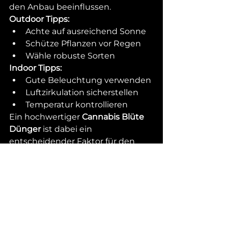
den Anbau beeinflussen.
Outdoor Tipps:
Achte auf ausreichend Sonne
Schütze Pflanzen vor Regen
Wähle robuste Sorten
Indoor Tipps:
Gute Beleuchtung verwenden
Luftzirkulation sicherstellen
Temperatur kontrollieren
Ein hochwertiger 
Cannabis Blüte 
Dünger
 ist dabei ein 
entscheidender Faktor für den 
Erfolg.
Häufig gestellte 
Fragen 
1. Wann beginnt die 