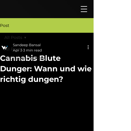
Post
All Posts
Sandeep Bansal
All Posts
Apr 3
3 min read
Cannabis Blute
Erfolgsgeschichten
Dunger: Wann und wie
richtig dungen?