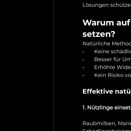
Lösungen schütze
Warum auf 
setzen?
Natürliche Method
•	Keine schäd
•	Besser für 
•	Erhöhte Wide
•	Kein Risiko 
Effektive nat
1. Nützlinge einse
Raubmilben, Marie