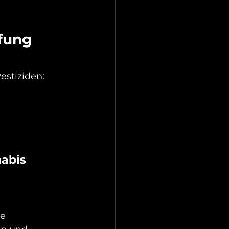
fung 
estiziden:
abis 
e 