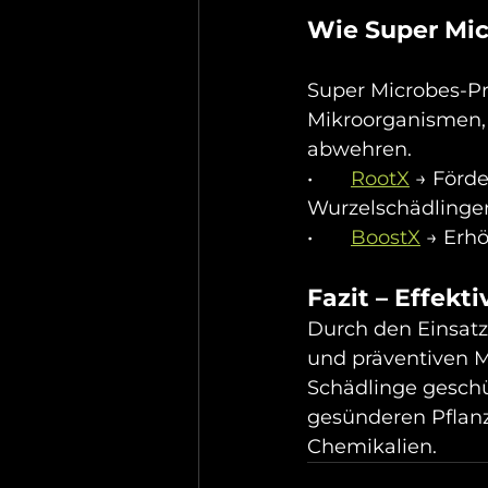
Wie Super Mic
Super Microbes-Pr
Mikroorganismen, 
abwehren.
•	
RootX
 → Förd
Wurzelschädlinge
•	
BoostX
 → Erh
Fazit – Effekt
Durch den Einsatz
und präventiven 
Schädlinge geschü
gesünderen Pflanz
Chemikalien.