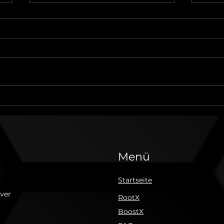
Bio Cannabis Dünger:
Aut
Der beste Dünger für
kom
Hanf Outdoor & Indoor
ges
Menü
Startseite
ver
RootX
BoostX