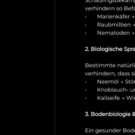
Schädlingsbekämpf
verhindern so Befa
•	Marienkäfer
•	Raubmilben 
•	Nematoden 
2. Biologische Spr
Bestimmte natürl
verhindern, dass s
•	Neemöl → Stö
•	Knoblauch- u
•	Kaliseife → 
3. Bodenbiologie 
Ein gesunder Bode