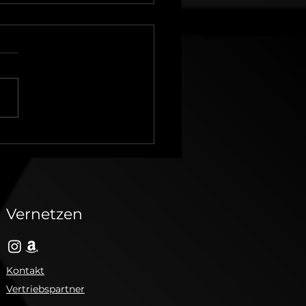
oflower düngen: Der
plette Guide für
undes Wachstum
Vernetzen
Kontakt
Vertriebspartner