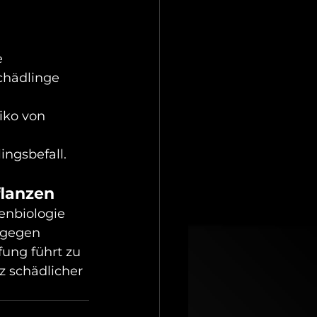
 
chädlinge 
iko von 
ingsbefall.
flanzen 
nbiologie 
 gegen 
ung führt zu 
 schädlicher 