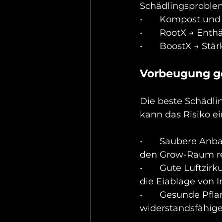
Schädlingsproble
•	Kompost un
•	RootX → Enth
•	BoostX → Stä
Vorbeugung g
Die beste Schädl
kann das Risiko ei
•	Saubere Anbaufläche: Entfernen Sie abgestorbene Blätter und reinigen Sie 
den Grow-Raum r
•	Gute Luftzirkulation: Reduziert das Wachstum von Schimmel und verhindert 
die Eiablage von I
•	Gesunde Pflanzen durch richtige Düngung: Starke Pflanzen sind 
widerstandsfähige