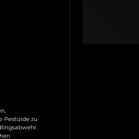
n, 
 Pestizide zu 
dlingsabwehr. 
chen 