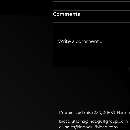
Comments
Write a comment...
Wie groß werden
Cannabispflanzen im
Indoor- und Outdoor-
Anbau?
Podbielskistraße 333, 30659 Hanno
biosolutions@indogulfgroup.com
eu.sales@indogulfbioag.com