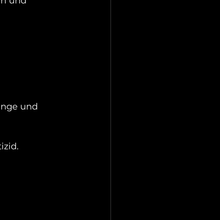
en und 
inge und 
izid.