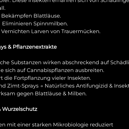
er. Diese Insekten ernähren sich von Schädling
ll.
 → Bekämpfen Blattläuse. 
→ Eliminieren Spinnmilben. 
→ Vernichten Larven von Trauermücken.
ays & Pflanzenextrakte 
iche Substanzen wirken abschreckend auf Schädl
ie sich auf Cannabispflanzen ausbreiten.
rt die Fortpflanzung vieler Insekten. 
nd Zimt-Sprays → Natürliches Antifungizid & Insekt
Wirksam gegen Blattläuse & Milben. 
& Wurzelschutz 
n mit einer starken Mikrobiologie reduziert 