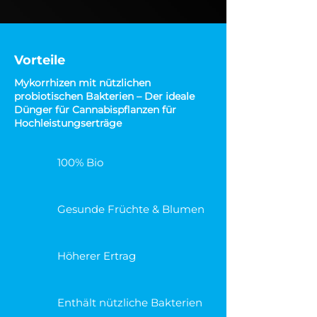
Vorteile
Mykorrhizen mit nützlichen
probiotischen Bakterien – Der ideale
Dünger für Cannabispflanzen für
Hochleistungserträge
100% Bio
Gesunde Früchte & Blumen
Höherer Ertrag
Enthält nützliche Bakterien