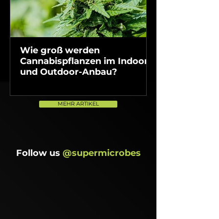
Wie groß werden
Bio Cannabis
Cannabispflanzen im Indoor-
beste Dünger
und Outdoor-Anbau?
Outdoor & In
MEHR ARTIKEL
Follow us
@supermicrobes